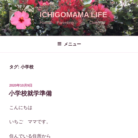
コ
ン
ICHIGOMAMA LIFE
テ
Hawaii Parenting Toy Clean up
ン
ツ
へ
メニュー
ス
キ
ッ
タグ:
小学校
プ
投
2020年10月9日
稿
小学校就学準備
日:
こんにちは
いちご ママです。
住んでいる住所から