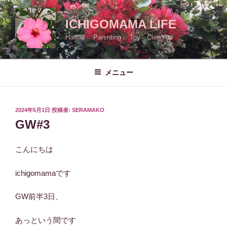
コ
ン
ICHIGOMAMA LIFE
テ
Hawaii Parenting Toy Clean up
ン
ツ
へ
メニュー
ス
キ
ッ
投
2024年5月1日
投稿者:
SERAMAKO
プ
稿
GW#3
日:
こんにちは
ichigomamaです
GW前半3日、
あっという間です