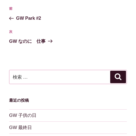
投
過
前
稿
去
GW Park #2
ナ
の
ビ
投
次
次
稿
ゲ
の
GW なのに 仕事
投
ー
稿
シ
ョ
ン
検
検
索
索:
最近の投稿
GW 子供の日
GW 最終日