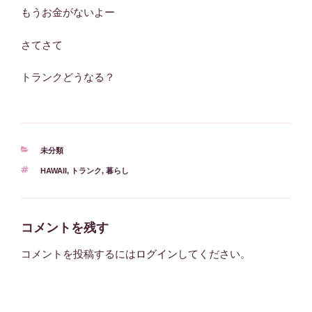
もうお金がないよー
さてさて
トランクどうなる？
カ
未分類
テ
タ
HAWAII
,
トランク
,
暮らし
ゴ
グ
リ
ー
コメントを残す
コメントを投稿するには
ログイン
してください。