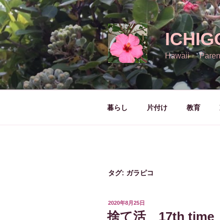
コ
ン
テ
ICHIG
ン
ツ
Hawaii Paren
へ
ス
キ
ッ
暮らし
片付け
教育
プ
タグ:
ガラピコ
投
2020年8月25日
稿
捨て活 17th time
日: