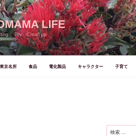
OMAMA LIFE
ting Toy Clean up
東京名所
食品
電化製品
キャラクター
子育て
検
索: