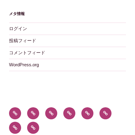
メタ情報
ログイン
投稿フィード
コメントフィード
WordPress.org
暮
片
教
東
食
電
ら
付
育
京
品
化
キ
子
し
け
名
製
ャ
育
所
品