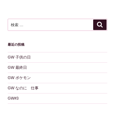
ー
稿
シ
ョ
ン
検
検
索
索:
最近の投稿
GW 子供の日
GW 最終日
GW ポケモン
GW なのに 仕事
GW#3