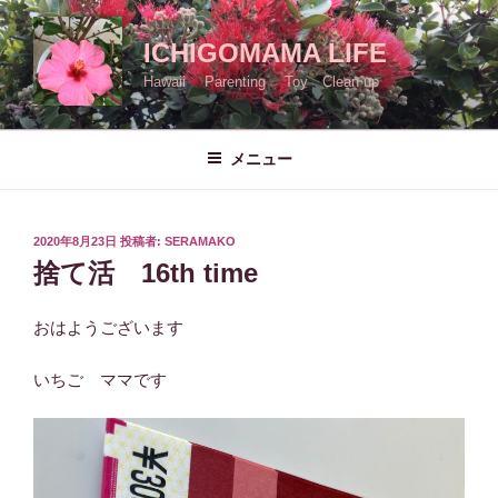
コ
ン
ICHIGOMAMA LIFE
テ
Hawaii Parenting Toy Clean up
ン
ツ
へ
メニュー
ス
キ
ッ
投
2020年8月23日
投稿者:
SERAMAKO
プ
稿
捨て活 16th time
日:
おはようございます
いちご ママです