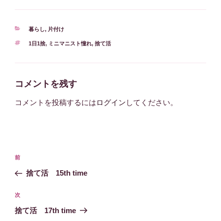
カ
暮らし
,
片付け
テ
タ
1日1捨
,
ミニマニスト憧れ
,
捨て活
ゴ
グ
リ
ー
コメントを残す
コメントを投稿するには
ログイン
してください。
投
過
前
稿
去
捨て活 15th time
ナ
の
ビ
投
次
次
稿
ゲ
の
捨て活 17th time
投