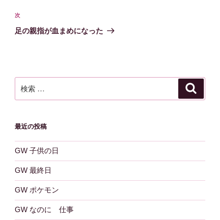
ナ
の
ビ
投
次
次
稿
ゲ
の
足の親指が血まめになった
投
ー
稿
シ
ョ
ン
検
検
索
索:
最近の投稿
GW 子供の日
GW 最終日
GW ポケモン
GW なのに 仕事