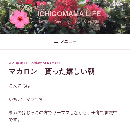
コ
ン
ICHIGOMAMA LIFE
テ
Hawaii Parenting Toy Clean up
ン
ツ
へ
メニュー
ス
キ
ッ
投
2021年3月17日
投稿者:
SERAMAKO
プ
稿
マカロン 貰った嬉しい朝
日:
こんにちは
いちご ママです。
東京のはじっこの方でワーママしながら、子育て奮闘中
です。