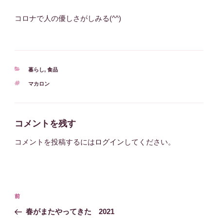
コロナで人の優しさがしみる(^^)
カ
暮らし
,
食品
テ
タ
マカロン
ゴ
グ
リ
ー
コメントを残す
コメントを投稿するには
ログイン
してください。
投
過
前
稿
去
春がまたやってきた 2021